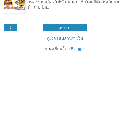
แหล่งรวมสล็อตโปรโมชั่นสมาชิกใหม่ที่คัดสันเว็บชั้น
นำ เว็บเปิด...
‹
หน้าแรก
ดูเวอร์ชันสำหรับเว็บ
ขับเคลื่อนโดย
Blogger
.