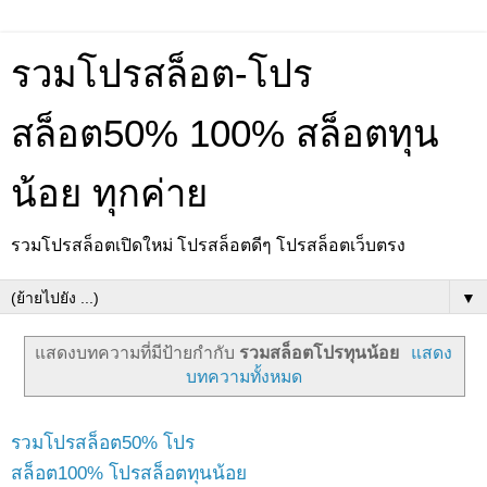
รวมโปรสล็อต-โปร
สล็อต50% 100% สล็อตทุน
น้อย ทุกค่าย
รวมโปรสล็อตเปิดใหม่ โปรสล็อตดีๆ โปรสล็อตเว็บตรง
▼
แสดงบทความที่มีป้ายกำกับ
รวมสล็อตโปรทุนน้อย
แสดง
บทความทั้งหมด
รวมโปรสล็อต50% โปร
สล็อต100% โปรสล็อตทุนน้อย