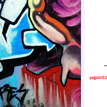
**
psgslot1