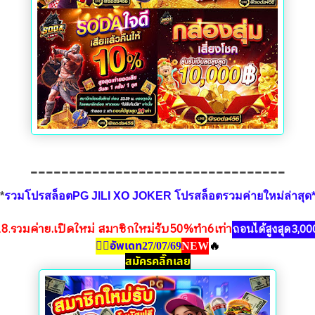
---------------------------------
*
รวมโปรสล็อตPG JILI XO JOKER โปรสล็อตรวมค่ายใหม่ล่าสุด
18
.
รวมค่าย.เปิดใหม่
สมาชิกใหม่รับ50%
ทำ6เท่า
ถอนได้สูงสุด3,00
👇🏼
อัพเดท27
/07/69
NEW
🔥
สมัครคลิ๊กเลย