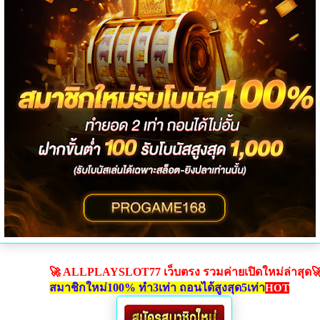
🚀 ALLPLAYSLOT77 เว็บตรง รวมค่ายเปิดใหม่ล่าสุด
สมาชิกใหม่100% ทำ3เท่า ถอนได้สูงสุด5เท่า
HOT
🔥