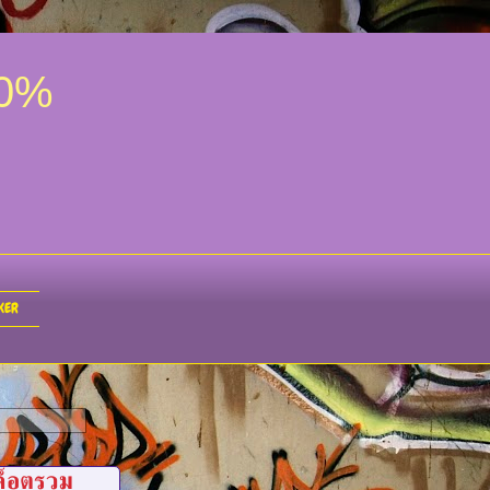
00%
KER
ล็อตรวม