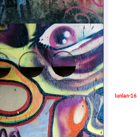
lunlan-1