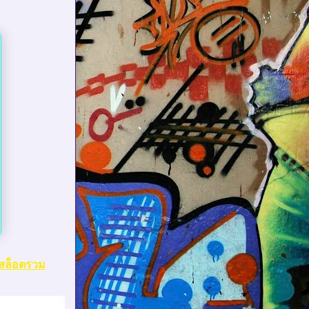
สล็อตรวม