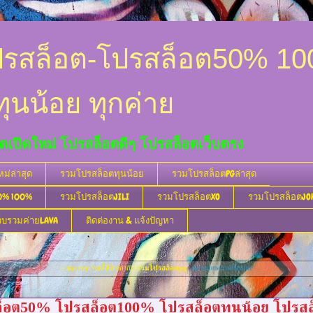
รสล็อต-โปรสล็อต50% 1
ุนน้อย ทุกค่าย
เปิดใหม่ โปรสล็อตดีๆ โปรสล็อตเว็บตรง
ม่ล่าสุด
รวมโปรสล็อตทุนน้อย
รวมโปรสล็อตPGล่าสุด
0% 100%
รวมโปรสล็อตJILI
รวมโปรสล็อตXO
รวมโปรสล็อตJO
็บรวมค่ายLAVA
ติดต่องาน & แจ้งปัญหา
แสดงบทความที่มีป้ายกำกับ
รวมโปรสล็อตpg
แสดงบทความทั้งหมด
็อต50% โปรสล็อต100% โปรสล็อตทุนน้อย โปรส